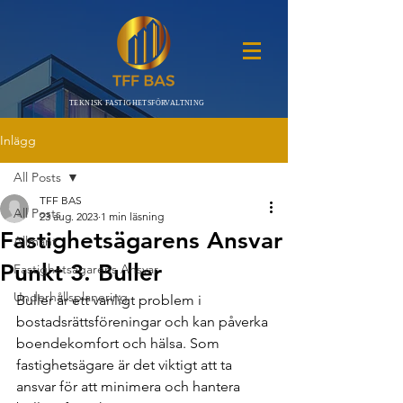
TEKNISK FASTIGHETSFÖRVALTNING
Inlägg
All Posts
TFF BAS
All Posts
23 aug. 2023
1 min läsning
Fastighetsägarens Ansvar
Allmänt
Punkt 3. Buller
Fastighetsägarens Ansvar
Underhållsplanering
Buller är ett vanligt problem i 
bostadsrättsföreningar och kan påverka 
boendekomfort och hälsa. Som 
fastighetsägare är det viktigt att ta 
ansvar för att minimera och hantera 