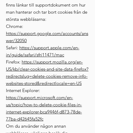
finns länkar till supportdokument om hur
man hanterar och tar bort cookies från de
största webbläsarna:
Chrome:
https://support.google.com/accounts/ans
wer/32050
Safari:
https://support.apple.com/en-
in/guide/safari/sfri11471/mac
Firefox:
https://support.mozilla.org/en-
US/kb/clear-cookies-and-site-data-firefox?
redirectslug=delete-cookies-remove-info-
websites-stored&redirectlocale=en-US
Internet Explorer:
https://support.microsoft.com/en-
us/topic/how-to-delete-cookie-files-in-
internet-explorer-bca9446f-d873-78de-
77ba-d42645fa52fc
Om du använder någon annan