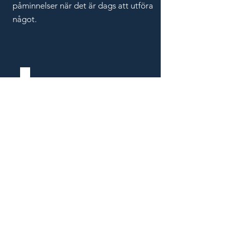
påminnelser när det är dags att utföra
något.
Kontakta oss
Kontakta oss för ett förmånligt
erbjudande!
Förnamn
Efternamn
E-post