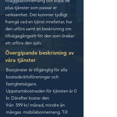
tilläggsabonnemang och köpa de
plus-tjänster som passar er
verksamhet. Det kommer tydligt
framgå vad en tjänst innefattar, hur
den utförs samt en beskrivning om
tillvägagångsätt för den som önskar
att utföra den själv.
Övergipande beskrivning av
våra tjänster
Bastjänster är tillgänglig för alla
bostadsrättsföreningar och
fastighetsägare.
Uppstartskostnaden för tjänsten är 0
kr. Därefter kostar den
från 599 kr/ månad, mindre än
mångas mobilabonnemang. Till